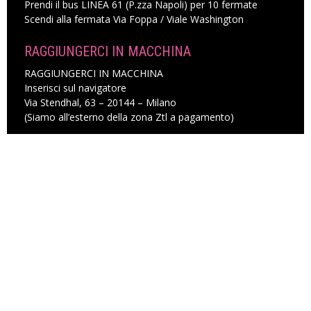
Prendi il bus LINEA 61 (P.zza Napoli) per 10 fermate
Scendi alla fermata Via Foppa / Viale Washington
RAGGIUNGERCI IN MACCHINA
RAGGIUNGERCI IN MACCHINA
Inserisci sul navigatore
Via Stendhal, 63 – 20144 – Milano
(Siamo all’esterno della zona Ztl a pagamento)
VIENI A CONOSCERCI!
Compila il modulo per fissare un appuntamento
in Accademia con un nostro consulente
COMPILA IL MODULO