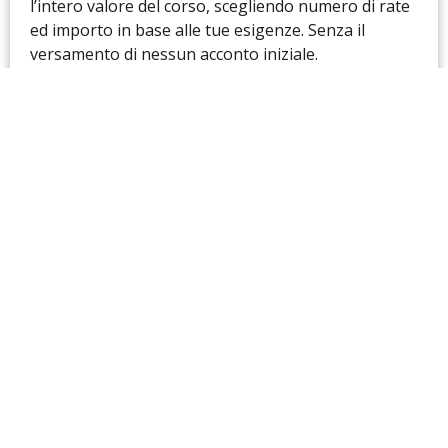
l’intero valore del corso, scegliendo numero di rate
ed importo in base alle tue esigenze. Senza il
versamento di nessun acconto iniziale.
CALENDARIO
I corsi vengono programmati con frequenza
bimensile. Compila il form e scopri le date dei nostri
corsi.
ALLOGGI
Se vuoi frequentare i nostri corsi ma non vivi a
Milano, forniamo un’elenco di appartamenti più
adatti alle tue esigenze. Compila il form per ricevere
maggiori informazioni.