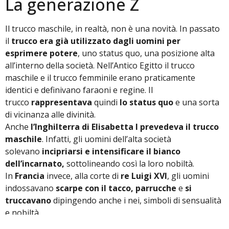
La generazione Z
Il trucco maschile, in realtà, non è una novità. In passato
il
trucco era già utilizzato dagli uomini per
esprimere potere
, uno status quo, una posizione alta
all’interno della società. Nell’Antico Egitto il trucco
maschile e il trucco femminile erano praticamente
identici e definivano faraoni e regine. Il
trucco
rappresentava
quindi
lo status quo
e una sorta
di vicinanza alle divinità.
Anche
l’Inghilterra di Elisabetta I prevedeva il trucco
maschile
. Infatti, gli uomini dell’alta società
solevano
incipriarsi e intensificare il bianco
dell’incarnato,
sottolineando così la loro nobiltà.
In
Francia
invece, alla corte di
re Luigi XVI
, gli uomini
indossavano
scarpe con il tacco, parrucche
e
si
truccavano
dipingendo anche i nei, simboli di sensualità
e nobiltà.
Insomma, il trucco è sempre stato senza genere, solo